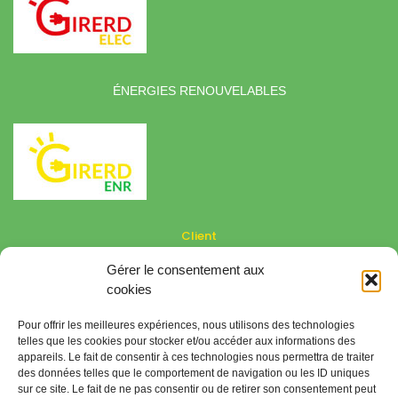
ÉNERGIES RENOUVELABLES
Client
Gérer le consentement aux
Besoin d'aide
cookies
Conditions générales de vente
Mentions légales
Pour offrir les meilleures expériences, nous utilisons des technologies
Politique de confidentialité
telles que les cookies pour stocker et/ou accéder aux informations des
appareils. Le fait de consentir à ces technologies nous permettra de traiter
Politique de cookies
des données telles que le comportement de navigation ou les ID uniques
sur ce site. Le fait de ne pas consentir ou de retirer son consentement peut