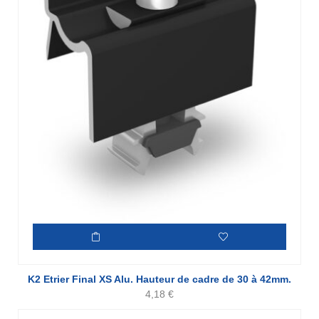
K2 Etrier Final XS Alu. Hauteur de cadre de 30 à 42mm.
4,18
€