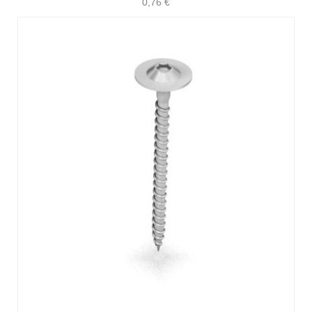
0,76
€