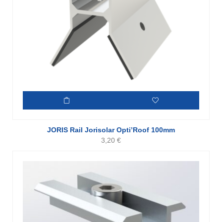
JORIS Rail Jorisolar Opti’Roof 100mm
3,20
€