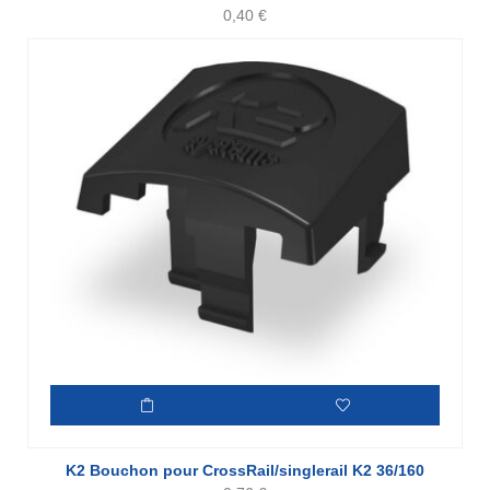
0,40
€
K2 Bouchon pour CrossRail/singlerail K2 36/160