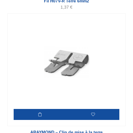
Fil H07V-R Terre 6mm2
1,37
€
ARAYMOND – Clip de mise à la terre