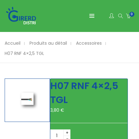
0
Accueil
Produits au détail
Accessoires
H07 RNF 4×2,5 TGL
H07 RNF 4×2,5
TGL
3,80
€
H07
RNF