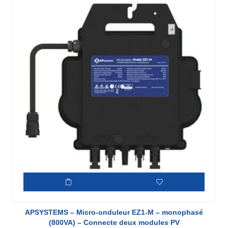
APSYSTEMS – Micro-onduleur EZ1-M – monophasé
(800VA) – Connecte deux modules PV