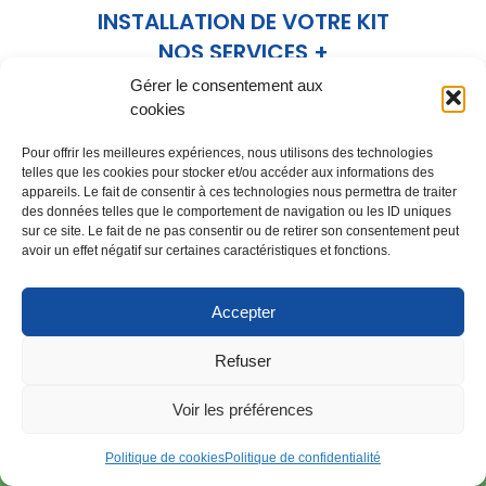
INSTALLATION DE VOTRE KIT
NOS SERVICES +
Aide à l'installation
Gérer le consentement aux
Kit photovoltaïque
cookies
Matériel solaire
Pour offrir les meilleures expériences, nous utilisons des technologies
telles que les cookies pour stocker et/ou accéder aux informations des
CONTACTEZ-NOUS
appareils. Le fait de consentir à ces technologies nous permettra de traiter
des données telles que le comportement de navigation ou les ID uniques
sur ce site. Le fait de ne pas consentir ou de retirer son consentement peut
avoir un effet négatif sur certaines caractéristiques et fonctions.
Accepter
Vente de panneaux solaires en KIT ou au détail.
Refuser
Voir les préférences
Politique de cookies
Politique de confidentialité
ÉLECTRICITÉ GÉNÉRALE