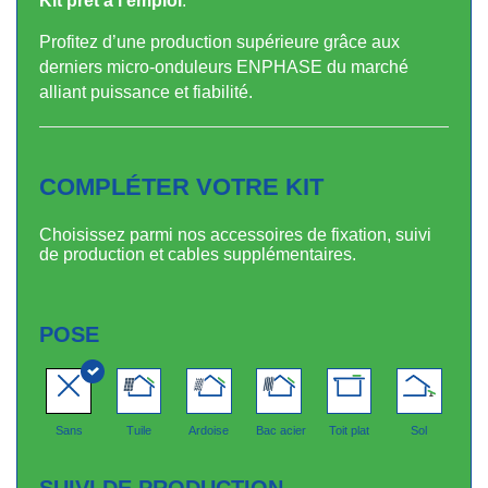
Kit prêt à l’emploi
.
Profitez d’une production supérieure grâce aux
derniers micro-onduleurs ENPHASE du marché
alliant puissance et fiabilité.
COMPLÉTER VOTRE KIT
Choisissez parmi nos accessoires de fixation, suivi
de production et cables supplémentaires.
POSE
Sans
Tuile
Ardoise
Bac acier
Toit plat
Sol