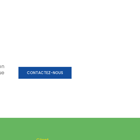
on
ue
CONTACTEZ-NOUS
Client