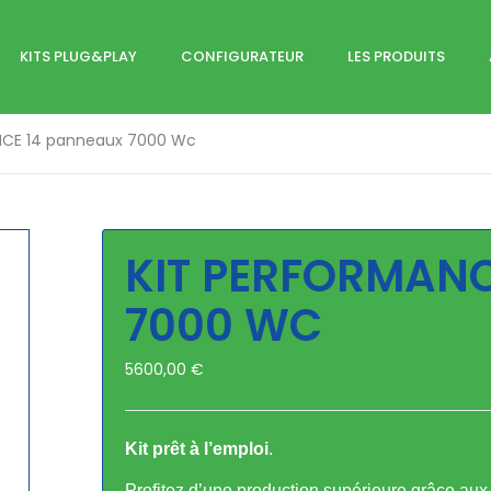
KITS PLUG&PLAY
CONFIGURATEUR
LES PRODUITS
NCE 14 panneaux 7000 Wc
INSTALLATION TRIPHASÉE
SYSTÈME DE POSE
GAMME ÉCO
TUILE & ARDOISE
GAMME PERFORMANCE
SOL & TOIT PLAT
KIT PERFORMANC
BAC ACIER
7000 WC
5600,00
€
Kit prêt à l’emploi
.
Profitez d’une production supérieure grâce a