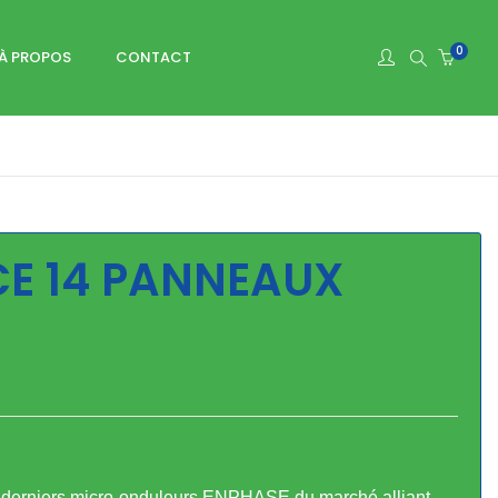
0
À PROPOS
CONTACT
ACCESSOIRES
NETTOYAGE DES PANNEAUX
E 14 PANNEAUX
ux derniers micro-onduleurs ENPHASE du marché alliant