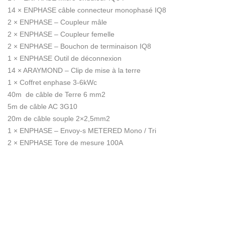
14 ×
ENPHASE câble connecteur monophasé IQ8
2 ×
ENPHASE – Coupleur mâle
2 ×
ENPHASE – Coupleur femelle
2 ×
ENPHASE – Bouchon de terminaison IQ8
1 ×
ENPHASE Outil de déconnexion
14 ×
ARAYMOND – Clip de mise à la terre
1 ×
Coffret enphase 3-6kWc
40m
de câble de Terre 6 mm2
5m
de câble AC 3G10
20m
de câble souple 2×2,5mm2
1 ×
ENPHASE – Envoy-s METERED Mono / Tri
2 ×
ENPHASE Tore de mesure 100A