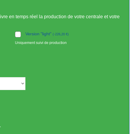
re en temps réel la production de votre centrale et votre
Version "light"
(
-
226,20
€
)
Uniquement suivi de production
.